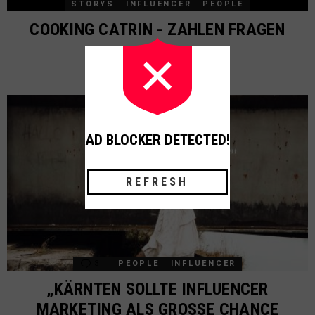
STORYS
INFLUENCER
PEOPLE
COOKING CATRIN - ZAHLEN FRAGEN
AD BLOCKER DETECTED!
REFRESH
3
Comments
PEOPLE
INFLUENCER
„KÄRNTEN SOLLTE INFLUENCER
MARKETING ALS GROSSE CHANCE S