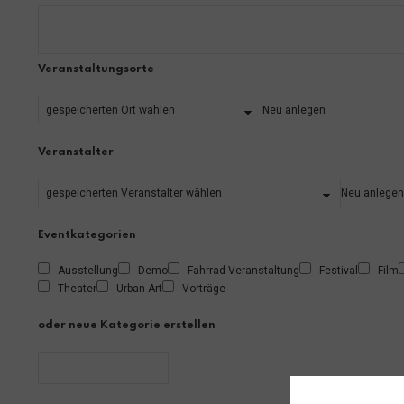
Veranstaltungsorte
Neu anlegen
Veranstalter
Neu anlegen
Eventkategorien
Ausstellung
Demo
Fahrrad Veranstaltung
Festival
Film
Theater
Urban Art
Vorträge
oder neue Kategorie erstellen