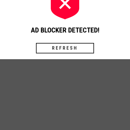
olfsberg
Klagenfurt
Klagenfurt Land
Maria Wörth
Moosburg
Vill
AD BLOCKER DETECTED!
REFRESH