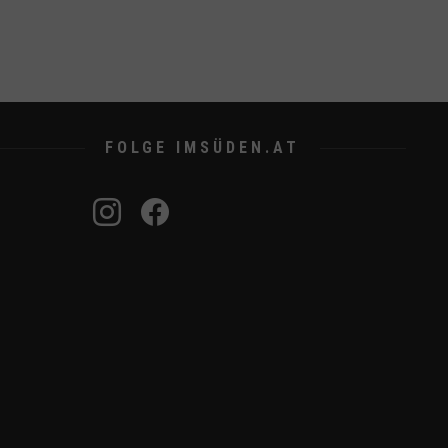
instagram
FOLGE IMSÜDEN.AT
youtube
tiktok
spotify
facebook