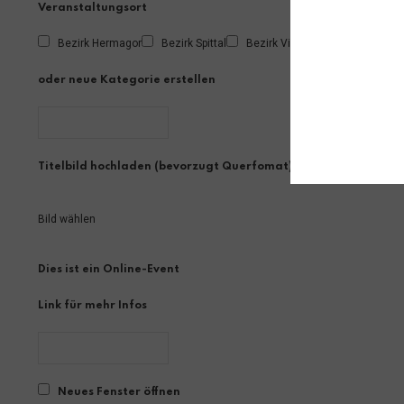
Veranstaltungsort
Bezirk Hermagor
Bezirk Spittal
Bezirk Villach Land
Bezirk W
oder neue Kategorie erstellen
Titelbild hochladen (bevorzugt Querfomat)
Bild wählen
Dies ist ein Online-Event
Link für mehr Infos
Neues Fenster öffnen