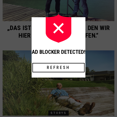
STORYS
„DAS IST DOCH PURER LUXUS, DEN WIR
HIER TÄGLICH LEBEN DÜRFEN.“
AD BLOCKER DETECTED!
REFRESH
STORYS