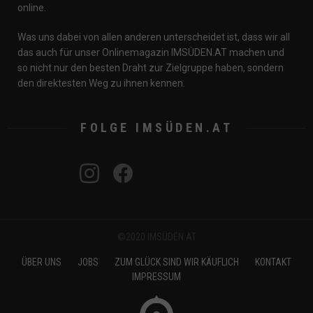
online.
Was uns dabei von allen anderen unterscheidet ist, dass wir all
das auch für unser Onlinemagazin IMSÜDEN.AT machen und
so nicht nur den besten Draht zur Zielgruppe haben, sondern
den direktesten Weg zu ihnen kennen.
instagram
FOLGE IMSÜDEN.AT
twitter
youtube
spotify
facebook
©2020 IMSÜDEN.AT
ÜBER UNS
JOBS
ZUM GLÜCK SIND WIR KÄUFLICH
KONTAKT
IMPRESSUM