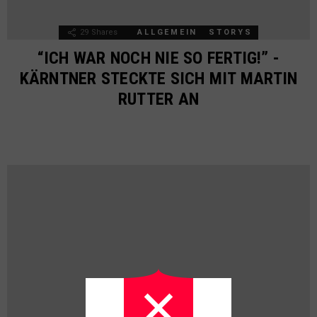
29
Shares
ALLGEMEIN
STORYS
“ICH WAR NOCH NIE SO FERTIG!” -
KÄRNTNER STECKTE SICH MIT MARTIN
RUTTER AN