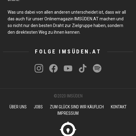
Was uns dabei von allen anderen unterscheidet ist, dass wir all
das auch für unser Onlinemagazin IMSÜDEN.AT machen und
so nicht nur den besten Draht zur Zielgruppe haben, sondern
den direktesten Weg zu ihnen kennen.
instagram
FOLGE IMSÜDEN.AT
facebook
youtube
tiktok
spotify
©2020 IMSÜDEN
ÜBER UNS
JOBS
ZUM GLÜCK SIND WIR KÄUFLICH
KONTAKT
IMPRESSUM