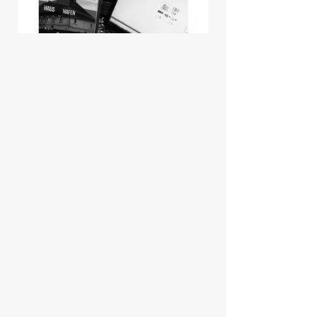
Caroline Weberhofer
– die ehemalige
ORF Licht ins Dunkel-Koordinatorin
hat sich kürzlich selbstständig
gemacht und hat im Hafen11 den
Anker geworfen. Ihr Schwerpunkt
liegt im Bereich Bildungsfilm, Image
und Werbefilm. Mehr:
www.caroline-weberhofer.com
Stefan Weder
ist mit seiner Wederei
seit zwei Wochen im Hafen11. Er