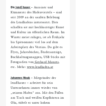
Die
lend|hauer
– Anrainer und
Kümmerer des Hafenviertels – sind
seit 2009 an der sanften Belebung
des Lendhafens interessiert. Dies
schaffen sie mit hochkarätiger Kunst
und Kultur im öffentlichen Raum. Im
Winter meist ruhiger, ist ab Frühjahr
bis Spätsommer viel los auf dem
Arbeitsplatz des Vereins. Da gibt es
Flyer, Jahresbücher, Förderanträge,
Buchhaltungsmappen, USB Sticks mit
Fotografien von
Gerhard Maurer
,
etc. Mehr:
www.lendhafen.at
Johannes Wouk
– Mitgründer der
lend|hauer – arbeitet für sein
Unternehmen immer wieder von
„seinem Hafen“ aus. Mit den Füßen
am Tisch und weißen Kopfhörern im
Ohr, tüftelt er unter hohem