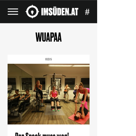
#
WUAPAA
KIDS