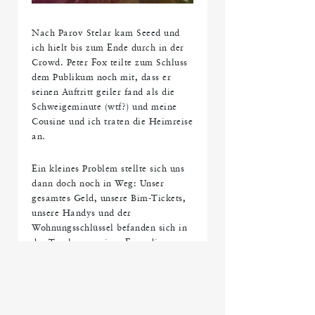
Nach Parov Stelar kam Seeed und
ich hielt bis zum Ende durch in der
Crowd. Peter Fox teilte zum Schluss
dem Publikum noch mit, dass er
seinen Auftritt geiler fand als die
Schweigeminute (wtf?) und meine
Cousine und ich traten die Heimreise
an.
Ein kleines Problem stellte sich uns
dann doch noch in Weg: Unser
gesamtes Geld, unsere Bim-Tickets,
unsere Handys und der
Wohnungsschlüssel befanden sich in
der Tasche von einer Freundin
meiner Cousine, die wir schon vor
Stunden in der Menge verloren
hatten…