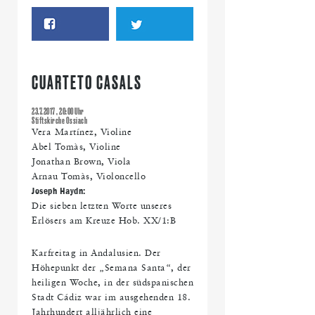
CUARTETO CASALS
23.7.2017 , 20:00 Uhr
Stiftskirche Ossiach
Vera Martínez, Violine
Abel Tomàs, Violine
Jonathan Brown, Viola
Arnau Tomàs, Violoncello
Joseph Haydn:
Die sieben letzten Worte unseres
Erlösers am Kreuze Hob. XX/1:B
Karfreitag in Andalusien. Der
Höhepunkt der „Semana Santa“, der
heiligen Woche, in der südspanischen
Stadt Cádiz war im ausgehenden 18.
Jahrhundert alljährlich eine