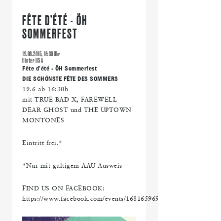
FÊTE D’ÉTÉ - ÖH
SOMMERFEST
19.06.2015, 16:30 Uhr
Hinter HS A
Fête d’été - ÖH Sommerfest
DIE SCHÖNSTE FÊTE DES SOMMERS
19.6 ab 16:30h
mit TRUE BAD X, FAREWELL
DEAR GHOST und THE UPTOWN
MONTONES
Eintritt frei.*
*Nur mit gültigem AAU-Ausweis
FIND US ON FACEBOOK:
https://www.facebook.com/events/1681659692056888/​