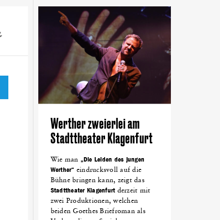
NTTAL
(18)
NETZWERKEN
(18)
LOVENTAL
(18)
DEN
(14)
ALPEN-ADRIA-UNIVERSITÄT
(13)
KING
(10)
FEST
(10)
GRÜNDEN
(10)
Werther zweierlei am
Stadttheater Klagenfurt
Wie man
„Die Leiden des jungen
Werther“
eindrucksvoll auf die
Bühne bringen kann, zeigt das
Stadttheater Klagenfurt
derzeit mit
zwei Produktionen, welchen
beiden Goethes Briefroman als