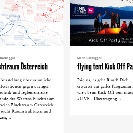
 Dornegger
Mario Dornegger
chtraum Österreich
flying tent Kick Off P
 Ausstellung über räumliche
Join us, es geht Rund! Dich
festationen gegenwärtiger
erwartet ein geiles Programm,
politik und reglementierte
wie’s beim Kick Off sein muss
ände des Wartens Fluchtraum
#LIVE - Übertragung ..
rreich Fluchtraum Österreich
rsucht Raumstrukturen und
en, ..