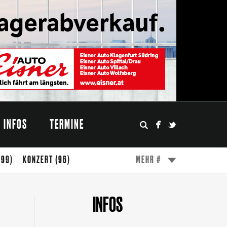
INFOS
TERMINE
(99)
KONZERT
(96)
MEHR #
(49)
ESSEN
(47)
WÖRTHERSEE
(45)
INFOS
FESTIVAL
(31)
MODE
(27)
DESIGN
(24)