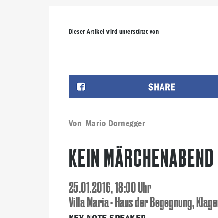
KABARETT
(23)
WERBUNG
(23)
LOVENTAL IMSÜ
BAUKULTUR
(17)
KOCHEN
(16)
KULTURHOFSOM
Dieser Artikel wird unterstützt von
KLAGENFORNIA
(12)
DJ
(12)
SCHULE
(12)
ANE
KABARETTHERBST
(10)
Von
Mario Dornegger
KEIN MÄRCHENABEND 
25.01.2016, 18:00 Uhr
Villa Maria - Haus der Begegnung, Klag