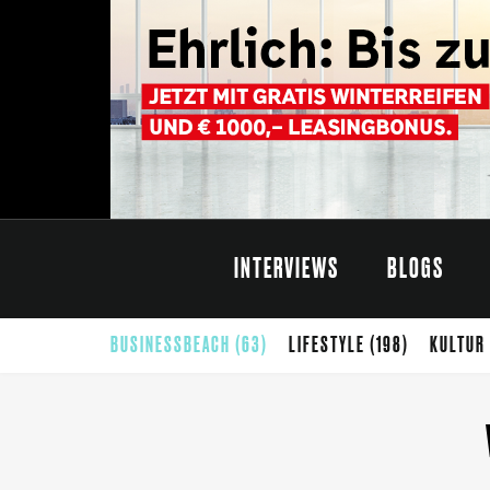
INTERVIEWS
BLOGS
BUSINESSBEACH
(63)
LIFESTYLE
(198)
KULTUR
CARINTHISCHER SOMMER
(68)
SOMMER
(65)
G
THEATER
(42)
SELBSTÄNDIGKEIT
(40)
FOTO
(39