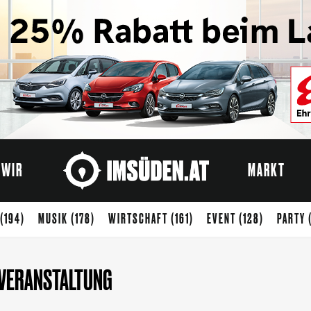
WIR
MARKT
(194)
MUSIK
(178)
WIRTSCHAFT
(161)
EVENT
(128)
PARTY
ENUSS
(65)
STARTUP
(54)
KREATIVWIRTSCHAFT
(50)
KUNST
VERANSTALTUNG
)
SPORT
(37)
ARCHITEKTUR
(33)
KIDS
(32)
ZUKUNFT
(31)