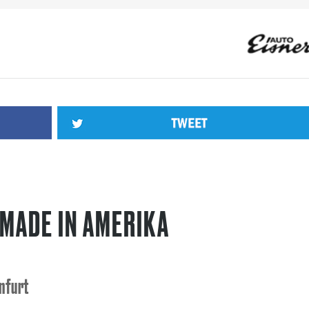
DEN.AT
(22)
TRINKEN
(22)
KINDER
(21)
COMEDY
(19)
LAVA
MER
(15)
GRUMPY TRAINEE
(14)
JUNGE WIRTSCHAFT
(14)
VEL
XIA
(11)
PAPA
(11)
PRAKTIKUM
(11)
TOURISMUS
(11)
COWOR
MADE IN AMERIKA
enfurt