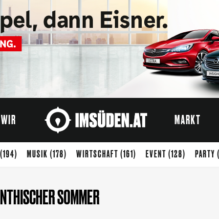
WIR
MARKT
(194)
MUSIK
(178)
WIRTSCHAFT
(161)
EVENT
(128)
PARTY
ENUSS
(65)
STARTUP
(54)
KREATIVWIRTSCHAFT
(50)
KUNST
INTHISCHER SOMMER
)
SPORT
(37)
ARCHITEKTUR
(33)
KIDS
(32)
ZUKUNFT
(31)