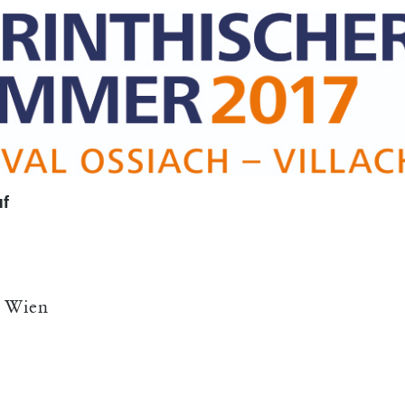
uf
0 Wien