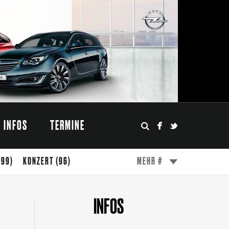
INFOS
TERMINE
(99)
KONZERT
(96)
MEHR #
(49)
ESSEN
(47)
WÖRTHERSEE
(45)
INFOS
FESTIVAL
(31)
MODE
(27)
DESIGN
(24)