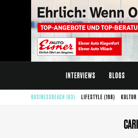
INTERVIEWS
BLOGS
BUSINESSBEACH
(63)
LIFESTYLE
(198)
KULTUR
CARINTHISCHER SOMMER
(68)
SOMMER
(65)
G
CAR
THEATER
(42)
SELBSTÄNDIGKEIT
(40)
FOTO
(39