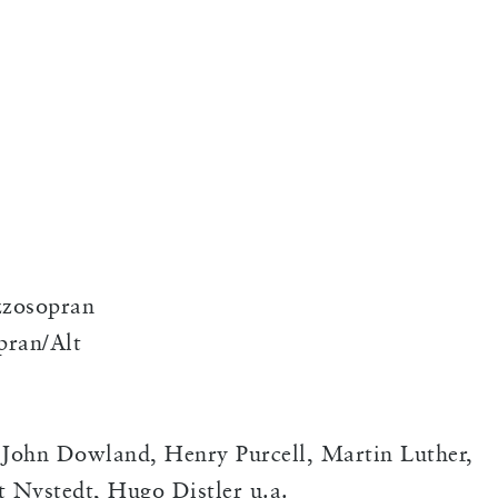
zzosopran
pran/Alt
John Dowland, Henry Purcell, Martin Luther,
t Nystedt, Hugo Distler u.a.