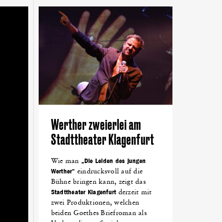
NTTAL
(18)
NETZWERKEN
(18)
LOVENTAL
(18)
DEN
(14)
ALPEN-ADRIA-UNIVERSITÄT
(13)
KING
(10)
FEST
(10)
GRÜNDEN
(10)
Werther zweierlei am
Stadttheater Klagenfurt
Wie man
„Die Leiden des jungen
Werther“
eindrucksvoll auf die
Bühne bringen kann, zeigt das
Stadttheater Klagenfurt
derzeit mit
zwei Produktionen, welchen
beiden Goethes Briefroman als