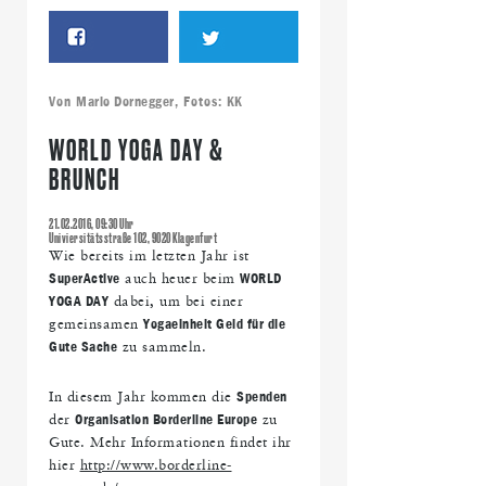
Von
Mario Dornegger
, Fotos:
KK
WORLD YOGA DAY &
BRUNCH
21.02.2016, 09:30 Uhr
Univiersitätsstraße 102, 9020 Klagenfurt
Wie bereits im letzten Jahr ist
SuperActive
auch heuer beim
WORLD
YOGA DAY
dabei, um bei einer
gemeinsamen
Yogaeinheit Geld für die
Gute Sache
zu sammeln.
In diesem Jahr kommen die
Spenden
der
Organisation Borderline Europe
zu
Gute. Mehr Informationen findet ihr
hier
http://
www.borderline-