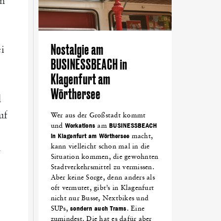
en
Nostalgie am
i
BUSINESSBEACH in
Klagenfurt am
Wörthersee
d
uf
Wer aus der Großstadt kommt
und
Workations
am
BUSINESSBEACH
in Klagenfurt am Wörthersee
macht,
kann vielleicht schon mal in die
n
Situation kommen, die gewohnten
Stadtverkehrsmittel zu vermissen.
Aber keine Sorge, denn anders als
oft vermutet, gibt’s in Klagenfurt
nicht nur Busse, Nextbikes und
SUPs,
sondern auch Trams
. Eine
zumindest. Die hat es dafür aber