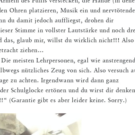
rmeln des Pullis verstecken, die Hände (in den
den Ohren platzieren, Musik ein und nervtötende
n du damit jedoch auffliegst, drohen dir
ieser Stimme in vollster Lautstärke und noch dre
das, glaub mir, willst du wirklich nicht!!! Also
Betracht ziehen…
Die meisten Lehrpersonen, egal wie anstrengen
albwegs nützliches Zeug von sich. Also versuch a
nlage zu achten. Irgendwann wird dann ganz
der Schulglocke ertönen und du wirst dir denke
“ (Garantie gibt es aber leider keine. Sorry.)