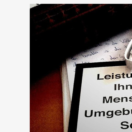
KABARETT
(23)
WERBUNG
(23)
LOVENTAL IMSÜ
BAUKULTUR
(17)
KOCHEN
(16)
KULTURHOFSOM
KLAGENFORNIA
(12)
DJ
(12)
SCHULE
(12)
ANE
KABARETTHERBST
(10)