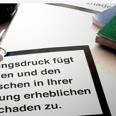
DEN.AT
(22)
TRINKEN
(22)
KINDER
(21)
COMEDY
(19)
LAVA
MER
(15)
GRUMPY TRAINEE
(14)
JUNGE WIRTSCHAFT
(14)
VEL
XIA
(11)
PAPA
(11)
PRAKTIKUM
(11)
TOURISMUS
(11)
COWOR