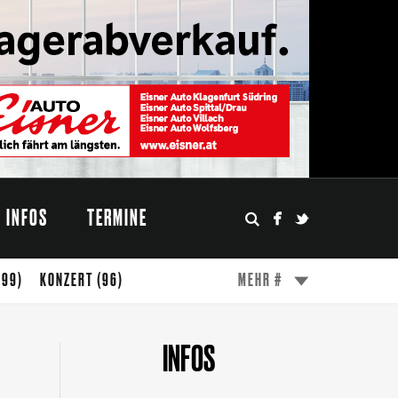
INFOS
TERMINE
(99)
KONZERT
(96)
MEHR #
(49)
ESSEN
(47)
WÖRTHERSEE
(45)
INFOS
FESTIVAL
(31)
MODE
(27)
DESIGN
(24)