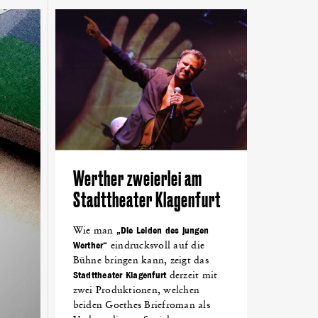
NTTAL
(18)
NETZWERKEN
(18)
LOVENTAL
(18)
DEN
(14)
ALPEN-ADRIA-UNIVERSITÄT
(13)
KING
(10)
FEST
(10)
GRÜNDEN
(10)
Werther zweierlei am
Stadttheater Klagenfurt
Wie man
„Die Leiden des jungen
Werther“
eindrucksvoll auf die
Bühne bringen kann, zeigt das
Stadttheater Klagenfurt
derzeit mit
zwei Produktionen, welchen
beiden Goethes Briefroman als