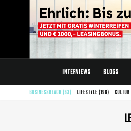
INTERVIEWS
BLOGS
BUSINESSBEACH
(63)
LIFESTYLE
(198)
KULTUR
CARINTHISCHER SOMMER
(68)
SOMMER
(65)
G
L
THEATER
(42)
SELBSTÄNDIGKEIT
(40)
FOTO
(39