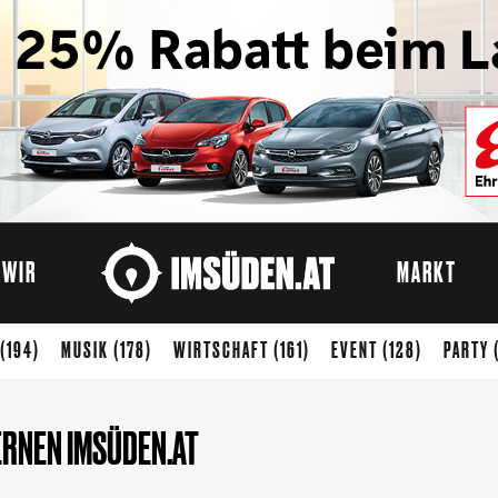
WIR
MARKT
(194)
MUSIK
(178)
WIRTSCHAFT
(161)
EVENT
(128)
PARTY
ENUSS
(65)
STARTUP
(54)
KREATIVWIRTSCHAFT
(50)
KUNST
ERNEN IMSÜDEN.AT
)
SPORT
(37)
ARCHITEKTUR
(33)
KIDS
(32)
ZUKUNFT
(31)