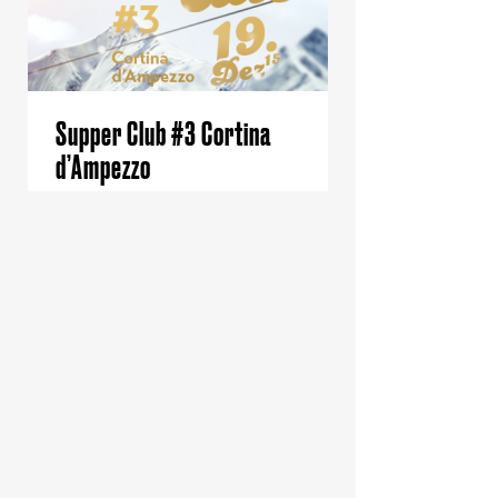
Supper Club #3 Cortina
d’Ampezzo
Ein Must-Go in der
Vorweihnachtszeit! Feines zum
Essen, super Drinks, nette
Menschen, super Mukke FLYING
BUFFET 4-Gang Menü inkl.
welcome ..
PARTY