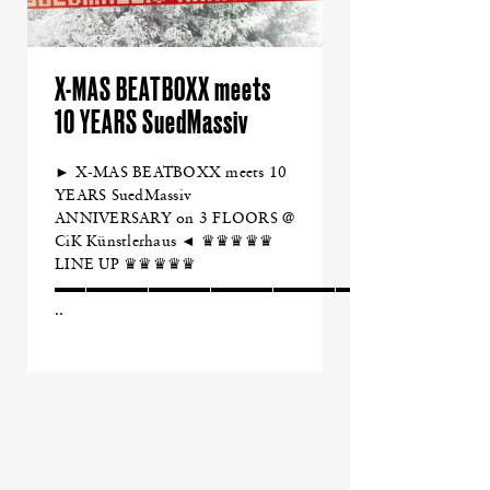
X-MAS BEATBOXX meets
10 YEARS SuedMassiv
► X-MAS BEATBOXX meets 10
YEARS SuedMassiv
ANNIVERSARY on 3 FLOORS @
CiK Künstlerhaus ◄ ♛♛♛♛♛
LINE UP ♛♛♛♛♛
▬▬▬▬▬▬▬▬▬▬▬▬▬▬▬▬▬▬▬▬▬▬▬▬
..