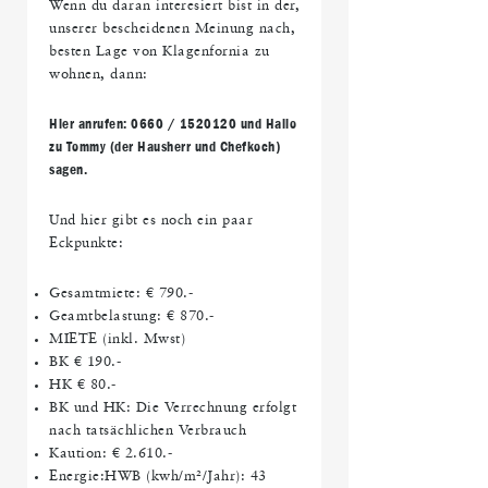
Wenn du daran interesiert bist in der,
unserer bescheidenen Meinung nach,
besten Lage von Klagenfornia zu
wohnen, dann:
Hier anrufen: 0660 / 1520120 und Hallo
zu Tommy (der Hausherr und Chefkoch)
sagen.
Und hier gibt es noch ein paar
Eckpunkte:
Gesamtmiete: € 790.-
Geamtbelastung: € 870.-
MIETE (inkl. Mwst)
BK € 190.-
HK € 80.-
BK und HK: Die Verrechnung erfolgt
nach tatsächlichen Verbrauch
Kaution: € 2.610.-
Energie:HWB (kwh/m²/Jahr): 43