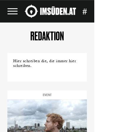
#
REDAKTION
Hier schreiben die, die immer hier
schreiben.
EVENT