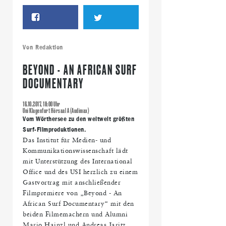
Von
Redaktion
BEYOND - AN AFRICAN SURF
DOCUMENTARY
16.10.2017, 18:00 Uhr
Uni Klagenfurt Hörsaal A (Audimax)
Vom Wörthersee zu den weltweit größten
Surf-Filmproduktionen.
Das Institut für Medien- und
Kommunikationswissenschaft lädt
mit Unterstützung des International
Office und des USI herzlich zu einem
Gastvortrag mit anschließender
Filmpremiere von „Beyond - An
African Surf Documentary“ mit den
beiden Filmemachern und Alumni
Mario Hainzl und Andreas Jaritz