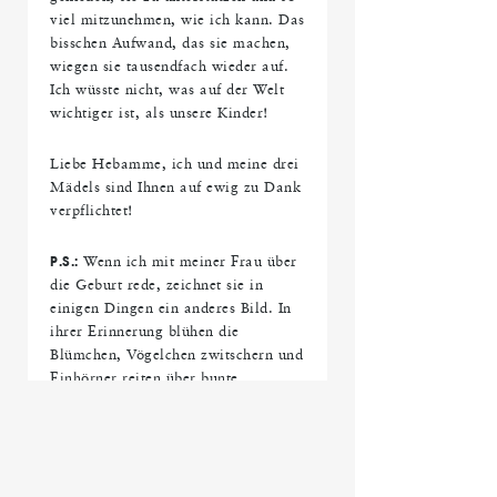
viel mitzunehmen, wie ich kann. Das
bisschen Aufwand, das sie machen,
wiegen sie tausendfach wieder auf.
Ich wüsste nicht, was auf der Welt
wichtiger ist, als unsere Kinder!
Liebe Hebamme, ich und meine drei
Mädels sind Ihnen auf ewig zu Dank
verpflichtet!
P.S.:
Wenn ich mit meiner Frau über
die Geburt rede, zeichnet sie in
einigen Dingen ein anderes Bild. In
ihrer Erinnerung blühen die
Blümchen, Vögelchen zwitschern und
Einhörner reiten über bunte
Regenbögen. Vermutlich sind das die
Hormone, die alles rosarot und
plüschig erscheinen lassen. Vielleicht
bin aber ich einfach nur zu
empfindlich. Die Wahrheit liegt, wie