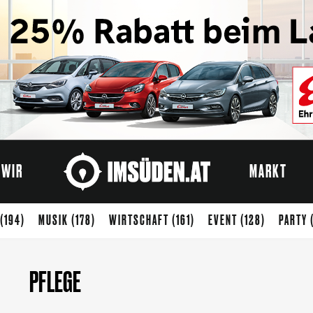
WIR
MARKT
(194)
MUSIK
(178)
WIRTSCHAFT
(161)
EVENT
(128)
PARTY
ENUSS
(65)
STARTUP
(54)
KREATIVWIRTSCHAFT
(50)
KUNST
PFLEGE
)
SPORT
(37)
ARCHITEKTUR
(33)
KIDS
(32)
ZUKUNFT
(31)