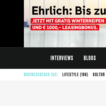
INTERVIEWS
BLOGS
BUSINESSBEACH
(63)
LIFESTYLE
(198)
KULTUR
CARINTHISCHER SOMMER
(68)
SOMMER
(65)
G
THEATER
(42)
SELBSTÄNDIGKEIT
(40)
FOTO
(39