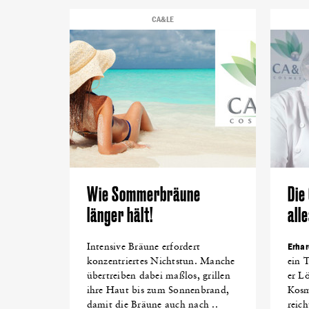
KABARETT
(23)
WERBUNG
(23)
LOVENTAL IMSÜ
CA&LE
BAUKULTUR
(17)
KOCHEN
(16)
KULTURHOFSOM
KLAGENFORNIA
(12)
DJ
(12)
SCHULE
(12)
ANE
KABARETTHERBST
(10)
Wie Sommerbräune
Die
länger hält!
all
Intensive Bräune erfordert
Erhar
konzentriertes Nichtstun. Manche
ein T
übertreiben dabei maßlos, grillen
er L
ihre Haut bis zum Sonnenbrand,
Kosm
damit die Bräune auch nach ..
reic