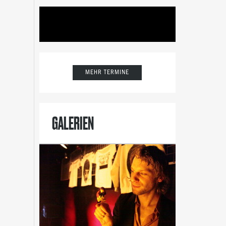
NTTAL
(18)
NETZWERKEN
(18)
LOVENTAL
(18)
DEN
(14)
ALPEN-ADRIA-UNIVERSITÄT
(13)
KING
(10)
FEST
(10)
GRÜNDEN
(10)
MEHR TERMINE
GALERIEN