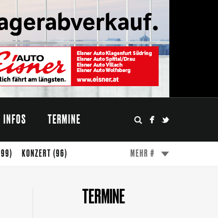
INFOS
TERMINE
(99)
KONZERT
(96)
MEHR #
(49)
ESSEN
(47)
WÖRTHERSEE
(45)
TERMINE
FESTIVAL
(31)
MODE
(27)
DESIGN
(24)