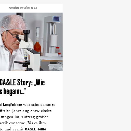
DEN.AT
(22)
TRINKEN
(22)
KINDER
(21)
COMEDY
(19)
LAVA
SCHÖN IMSÜDEN.AT
MER
(15)
GRUMPY TRAINEE
(14)
JUNGE WIRTSCHAFT
(14)
VEL
XIA
(11)
PAPA
(11)
PRAKTIKUM
(11)
TOURISMUS
(11)
COWOR
 CA&LE Story: „Wie
es begann…“
d Lengfeldner
war schon immer
üftler. Jahrelang entwickelte
ösungen im Auftrag großer
etikkonzerne. Bis es ihm
hte und er mit
CA&LE seine