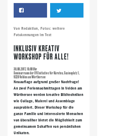
Von
Redaktion
, Fotos:
weitere
Fotokennungen im Text
INKLUSIV KREATIV
WORKSHOP FÜR ALLE!
30.08.2017, 16:00 Uhr
Seminarraum der IFK Initiative für Kärnten, Casinoplatz 1,
9220 Velden am Wörthersee
Neuauflage aufgrund großer Nachfrage!
An zwei Feriennachmittagen in Velden am
Wörthersee werden kreative Bildtechniken
wie Collage, Malerei und Assemblage
ausprobiert. Dieser
Workshop für die
ganze Familie
und interessierte Menschen
von überallher bietet die Möglichkeit zum
gemeinsamen Schaffen von persönlichen
Unikaten.