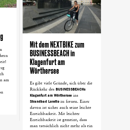
eg
Mit dem NEXTBIKE zum
en
BUSINESSBEACH in
chern
Klagenfurt am
eit!
erg
Wörthersee
ch
an am
Es gibt viele Gründe, sich über die
Rückkehr des
BUSINESSBEACHs
on
Klagenfurt am Wörthersee
ins
Strandbad Loretto
zu freuen. Einer
davon ist sicher auch seine leichte
Erreichbarkeit. Mit leichter
Erreichbarkeit ist gemeint, dass
man tatsächlich nicht mehr als ein