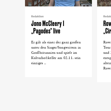
Redaktion
Redak
Jono McCleery I
Row
„Pagodes“ live
„Cir
Er gilt als einer der ganz großen
Rowa
unter den Singer/Songwritern in
Tour
Großbritannien und spielt im
und 
Kulturhof:keller am 02.11. sein
ents
einziges ..
alte
Rowa