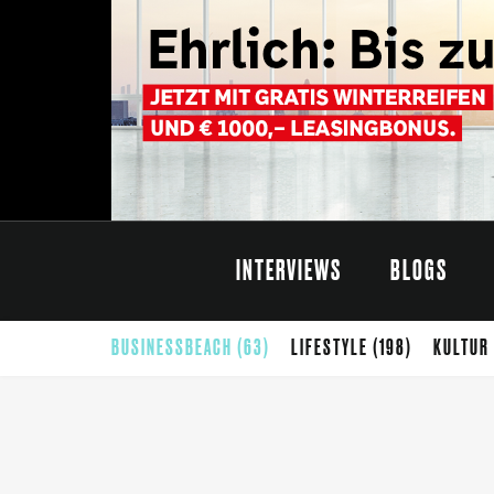
INTERVIEWS
BLOGS
BUSINESSBEACH
(63)
LIFESTYLE
(198)
KULTUR
CARINTHISCHER SOMMER
(68)
SOMMER
(65)
G
THEATER
(42)
SELBSTÄNDIGKEIT
(40)
FOTO
(39