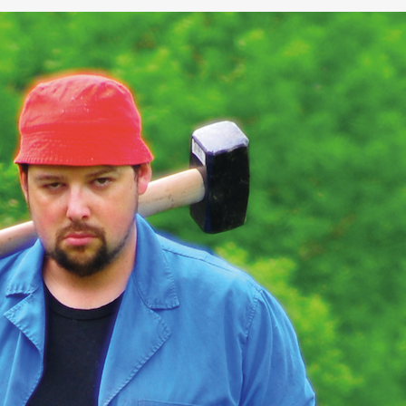
DEN.AT
(22)
TRINKEN
(22)
KINDER
(21)
COMEDY
(19)
LAVA
MER
(15)
GRUMPY TRAINEE
(14)
JUNGE WIRTSCHAFT
(14)
VEL
XIA
(11)
PAPA
(11)
PRAKTIKUM
(11)
TOURISMUS
(11)
COWOR