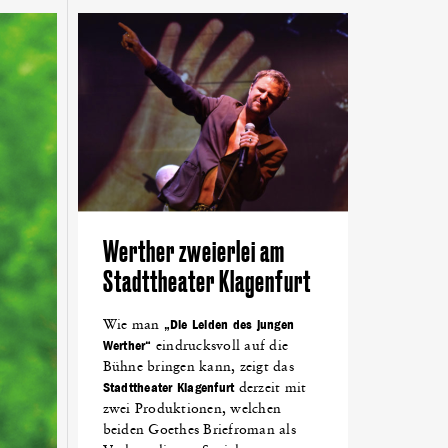
NTTAL
(18)
NETZWERKEN
(18)
LOVENTAL
(18)
DEN
(14)
ALPEN-ADRIA-UNIVERSITÄT
(13)
KING
(10)
FEST
(10)
GRÜNDEN
(10)
Werther zweierlei am
Stadttheater Klagenfurt
Wie man
„Die Leiden des jungen
Werther“
eindrucksvoll auf die
Bühne bringen kann, zeigt das
Stadttheater Klagenfurt
derzeit mit
zwei Produktionen, welchen
beiden Goethes Briefroman als