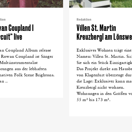
tion
Redaktion
an Coupland I
Villen St. Martin
cuit“ live
Kreuzbergl am Lönsw
n Coupland Album release
Exklusives Wohnen trägt ein
 Rowan Coupland ist Sänger
Namen: Villen St. Martin. Si
Multiinstrumentalist
Sie sich ein Stück Einzigartigk
prungen aus der lebhaften
Das Projekt direkt am Hausb
rnativen Folk Szene Brightons.
von Klagenfurt überzeugt dur
n ..
die Lage: Exklusiver kann m
Kreuzbergl nicht wohnen.
Wohnungen in den Größen v
55 m² bis 173 m².