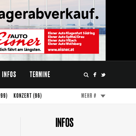
INFOS
TERMINE
(99)
KONZERT
(96)
MEHR #
(49)
ESSEN
(47)
WÖRTHERSEE
(45)
INFOS
FESTIVAL
(31)
MODE
(27)
DESIGN
(24)