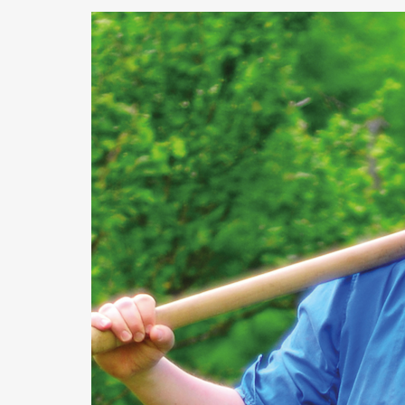
KABARETT
(23)
WERBUNG
(23)
LOVENTAL IMSÜ
BAUKULTUR
(17)
KOCHEN
(16)
KULTURHOFSOM
KLAGENFORNIA
(12)
DJ
(12)
SCHULE
(12)
ANE
KABARETTHERBST
(10)