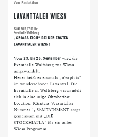
Von
Redaktion
LAVANTTALER WIESN
23.09.2016, 17:00 Uhr
Eventhalle Wolfsberg
„GRIASS EICH“ BEI DER ERSTEN
LAVANTTALER WIESN!
Vom
23. bis 25. September
wird die
Eventhalle Wolfsberg zur Wiesn
umgewandelt.
Heuer heißt es erstmals „o´zapft is“
im wunderschönen Lavanttal. Die
Eventhalle in Wolfsberg verwandelt
sich in eine urige Oktoberfest
Location. Kärntens Veranstalter
Nummer 1, SEMTAINMENT sorgt
gemeinsam mit „DIE
STOCKHIATLA“ für ein tolles
Wiesn Programm.