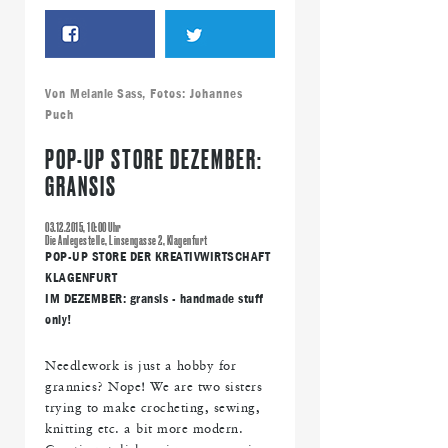
Von
Melanie Sass
, Fotos: Johannes
Puch
POP-UP STORE DEZEMBER:
GRANSIS
03.12.2015, 10:00 Uhr
Die Anlegestelle, Linsengasse 2, Klagenfurt
POP-UP STORE DER KREATIVWIRTSCHAFT
KLAGENFURT
IM DEZEMBER: gransis - handmade stuff
only!
Needlework is just a hobby for
grannies? Nope! We are two sisters
trying to make crocheting, sewing,
knitting etc. a bit more modern.