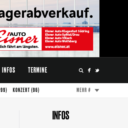
INFOS
TERMINE
(99)
KONZERT
(96)
MEHR #
(49)
ESSEN
(47)
WÖRTHERSEE
(45)
INFOS
FESTIVAL
(31)
MODE
(27)
DESIGN
(24)