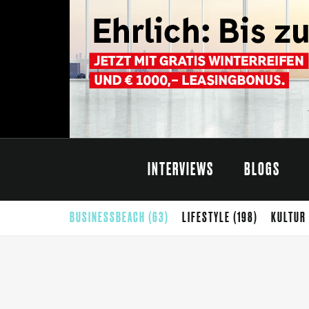
INTERVIEWS
BLOGS
BUSINESSBEACH
(63)
LIFESTYLE
(198)
KULTUR
CARINTHISCHER SOMMER
(68)
SOMMER
(65)
G
THEATER
(42)
SELBSTÄNDIGKEIT
(40)
FOTO
(39