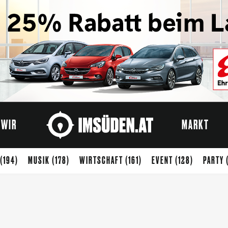
WIR
MARKT
(194)
MUSIK
(178)
WIRTSCHAFT
(161)
EVENT
(128)
PARTY
ENUSS
(65)
STARTUP
(54)
KREATIVWIRTSCHAFT
(50)
KUNST
)
SPORT
(37)
ARCHITEKTUR
(33)
KIDS
(32)
ZUKUNFT
(31)