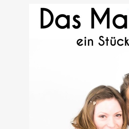
KABARETT
(23)
WERBUNG
(23)
LOVENTAL IMSÜ
BAUKULTUR
(17)
KOCHEN
(16)
KULTURHOFSOM
KLAGENFORNIA
(12)
DJ
(12)
SCHULE
(12)
ANE
KABARETTHERBST
(10)