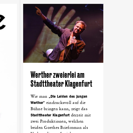
NTTAL
(18)
NETZWERKEN
(18)
LOVENTAL
(18)
DEN
(14)
ALPEN-ADRIA-UNIVERSITÄT
(13)
KING
(10)
FEST
(10)
GRÜNDEN
(10)
Werther zweierlei am
Stadttheater Klagenfurt
Wie man
„Die Leiden des jungen
Werther“
eindrucksvoll auf die
Bühne bringen kann, zeigt das
Stadttheater Klagenfurt
derzeit mit
zwei Produktionen, welchen
beiden Goethes Briefroman als