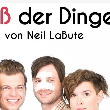
DEN.AT
(22)
TRINKEN
(22)
KINDER
(21)
COMEDY
(19)
LAVA
MER
(15)
GRUMPY TRAINEE
(14)
JUNGE WIRTSCHAFT
(14)
VEL
XIA
(11)
PAPA
(11)
PRAKTIKUM
(11)
TOURISMUS
(11)
COWOR