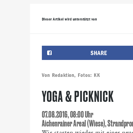
KABARETT
(23)
WERBUNG
(23)
LOVENTAL IMSÜ
BAUKULTUR
(17)
KOCHEN
(16)
KULTURHOFSOM
Dieser Artikel wird unterstützt von
KLAGENFORNIA
(12)
DJ
(12)
SCHULE
(12)
ANE
KABARETTHERBST
(10)
Von
Redaktion
, Fotos:
KK
YOGA & PICKNICK
07.08.2016, 08:00 Uhr
Aichenrainer Areal (Wiese), Strandp