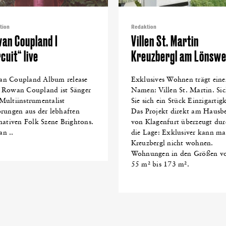
tion
Redaktion
an Coupland I
Villen St. Martin
cuit“ live
Kreuzbergl am Lönsw
n Coupland Album release
Exklusives Wohnen trägt ein
 Rowan Coupland ist Sänger
Namen: Villen St. Martin. Si
Multiinstrumentalist
Sie sich ein Stück Einzigartigk
prungen aus der lebhaften
Das Projekt direkt am Hausb
rnativen Folk Szene Brightons.
von Klagenfurt überzeugt dur
n ..
die Lage: Exklusiver kann m
Kreuzbergl nicht wohnen.
Wohnungen in den Größen v
55 m² bis 173 m².