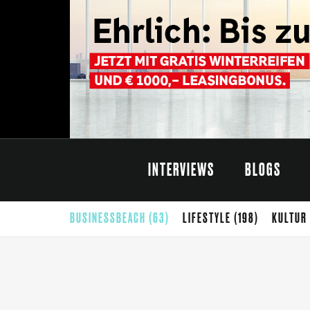
INTERVIEWS
BLOGS
BUSINESSBEACH
(63)
LIFESTYLE
(198)
KULTUR
CARINTHISCHER SOMMER
(68)
SOMMER
(65)
G
THEATER
(42)
SELBSTÄNDIGKEIT
(40)
FOTO
(39