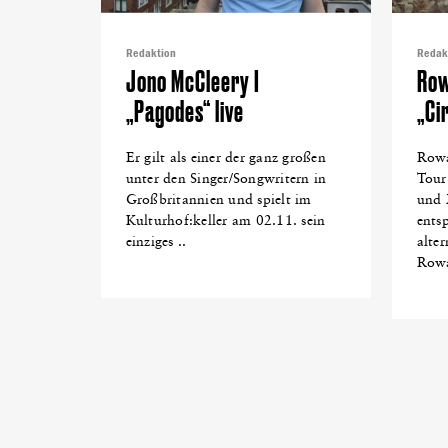
Redaktion
Redak
Jono McCleery I
Row
„Pagodes“ live
„Cir
Er gilt als einer der ganz großen
Rowa
unter den Singer/Songwritern in
Tour
Großbritannien und spielt im
und 
Kulturhof:keller am 02.11. sein
ents
einziges ..
alte
Rowa