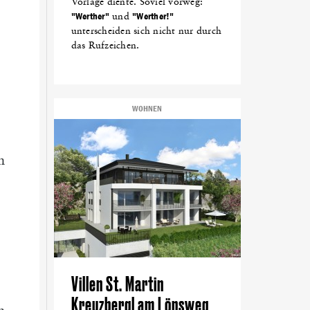
Vorlage diente. Soviel vorweg:
"Werther"
und
"Werther!"
unterscheiden sich nicht nur durch
das Rufzeichen.
WOHNEN
n
Villen St. Martin
Kreuzbergl am Lönsweg