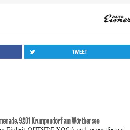
DEN.AT
(22)
TRINKEN
(22)
KINDER
(21)
COMEDY
(19)
LAVA
MER
(15)
GRUMPY TRAINEE
(14)
JUNGE WIRTSCHAFT
(14)
VEL
XIA
(11)
PAPA
(11)
PRAKTIKUM
(11)
TOURISMUS
(11)
COWOR
romenade, 9201 Krumpendorf am Wörthersee