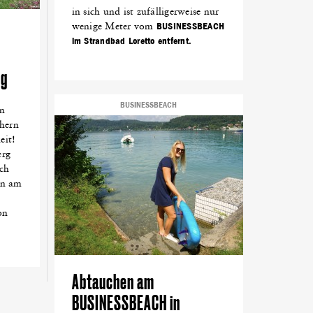
in sich und ist zufälligerweise nur
wenige Meter vom
BUSINESSBEACH
im Strandbad Loretto entfernt.
eg
BUSINESSBEACH
en
chern
eit!
erg
ch
an am
on
Abtauchen am
BUSINESSBEACH in