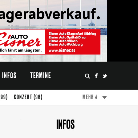
INFOS
TERMINE
(99)
KONZERT
(96)
MEHR #
(49)
ESSEN
(47)
WÖRTHERSEE
(45)
INFOS
FESTIVAL
(31)
MODE
(27)
DESIGN
(24)