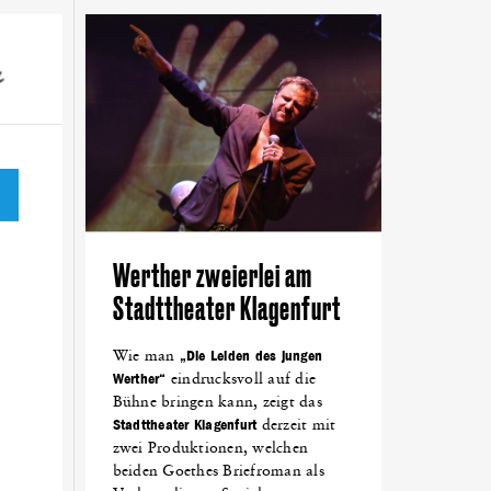
NTTAL
(18)
NETZWERKEN
(18)
LOVENTAL
(18)
DEN
(14)
ALPEN-ADRIA-UNIVERSITÄT
(13)
KING
(10)
FEST
(10)
GRÜNDEN
(10)
Werther zweierlei am
Stadttheater Klagenfurt
Wie man
„Die Leiden des jungen
Werther“
eindrucksvoll auf die
Bühne bringen kann, zeigt das
Stadttheater Klagenfurt
derzeit mit
zwei Produktionen, welchen
beiden Goethes Briefroman als