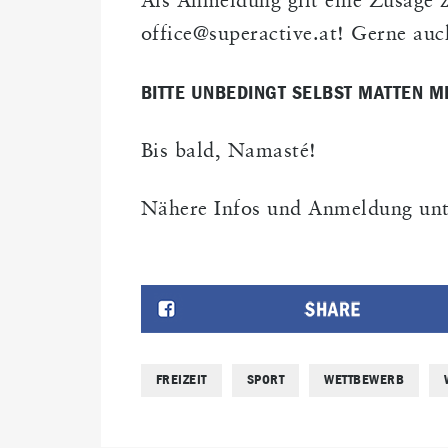
Als
Anmeldung gilt eine Zusage z
office@superactive.at
! Gerne auc
BITTE UNBEDINGT SELBST MATTEN M
Bis bald, Namasté!
Nähere Infos und Anmeldung unter
FREIZEIT
SPORT
WETTBEWERB