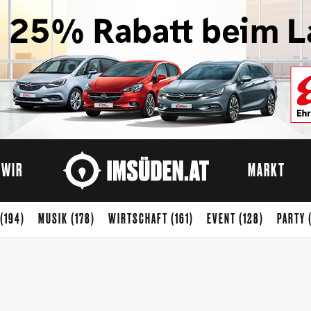
WIR
MARKT
(194)
MUSIK
(178)
WIRTSCHAFT
(161)
EVENT
(128)
PARTY
ENUSS
(65)
STARTUP
(54)
KREATIVWIRTSCHAFT
(50)
KUNST
)
SPORT
(37)
ARCHITEKTUR
(33)
KIDS
(32)
ZUKUNFT
(31)