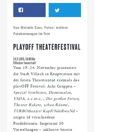
Von
Melanie Sass
, Fotos:
weitere
Fotokennungen im Text
PLAYOFF THEATERFESTIVAL
24.11.2015, 18:00 Uhr
Villacher Innenstadt
Vom 19.-24. November präsentiert
die Stadt Villach in Kooperation mit
der freien Theaterszene erstmals das
playOFF Festival: Acht Gruppen –
Special Symbiosis, Damensalon,
VADA, a.c.m.e,-, Die großen Ferien,
Theater Rakete, schau.Räume,
TURBOtheater/ KopFiNdeRwaNd
–
zeigen 16 verschiedene
Produktionen. Insgesamt 30
Vorstellungen – inklusive bereits