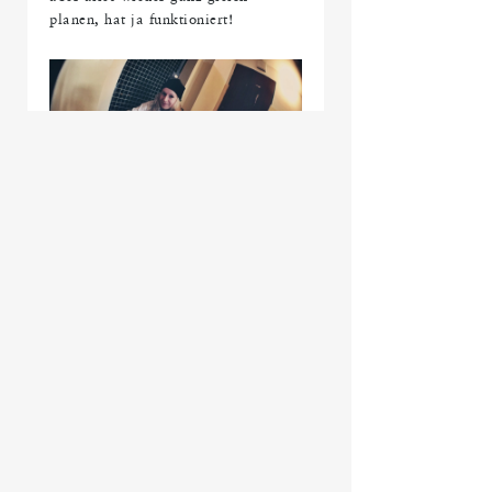
planen, hat ja funktioniert!
Wenn man dann endlich sein eigener Chef
ist, liegt es ganz in der Hand des Neo-
Unternehmers ganz durchzustarten und
seinen Betrieb am Laufen zu halten. Das
ist eine große Herausforderung für
Jungunternehmer, nicht wahr Christina?
Aber Hallo! Ich hatte bereits nach
nur acht Monaten den ersten
Mitarbeiter, weil ich eben sehr viel
Arbeit hatte. Das war zwar schon ein