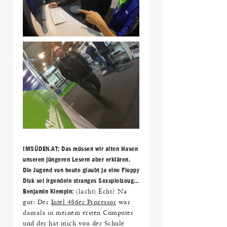
IMS
ÜDEN.AT: Das m
üssen wir alten Hasen
unseren j
üngeren Lesern aber erkl
ären.
Die Jugend von heute glaubt ja eine Floppy
Disk sei irgendein stranges Sexspielzeug
…
Benjamin Klempin:
(lacht) Echt? Na
gut: Der
Intel 486er Prozessor
war
damals in meinem ersten Computer
und der hat mich von der Schule