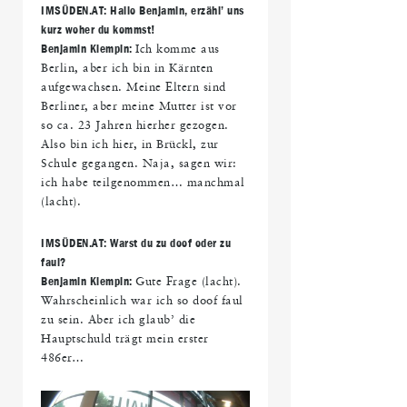
IMS
ÜDEN.AT: Hallo Benjamin, erz
ähl
’ uns
kurz woher du kommst!
Benjamin Klempin:
Ich komme aus
Berlin, aber ich bin in Kärnten
aufgewachsen. Meine Eltern sind
Berliner, aber meine Mutter ist vor
so ca. 23 Jahren hierher gezogen.
Also bin ich hier, in Brückl, zur
Schule gegangen. Naja, sagen wir:
ich habe teilgenommen… manchmal
(lacht).
IMS
ÜDEN.AT: Warst du zu doof oder zu
faul?
Benjamin Klempin:
Gute Frage (lacht).
Wahrscheinlich war ich so doof faul
zu sein. Aber ich glaub’ die
Hauptschuld trägt mein erster
486er…