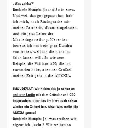
„Was zahlst?
“
Benjamin Klempin:
(lacht) So in etwa.
Und weil das gut gepasst hat, hab’
ich mich, nach Rücksprache mit
meiner Partnerin, d’rauf eingelassen
und bin jetzt Leiter der
Marketingabteilung. Nebenher
betreue ich noch ein paar Kunden
von früher, weil ich die nicht im
Stich lassen will. So wie zum
Beispiel die Vaillant-APP, die ich
entworfen habe, aber der Großteil
meiner Zeit geht in die ANEXIA.
IMS
ÜDEN.AT: Wir haben das ja schon an
anderer Stelle
mit dem Gr
ünder und CEO
besprochen, aber das ist jetzt auch schon
wieder ein Zeiterl her. Also: Was treibt die
ANEXIA genau?
Benjamin Klempin:
Ja, was treiben wir
eigentlich (lacht)? Wir treiben so