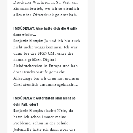
Druckerei Wucherer in St. Veit, ein
Einmannbetrieb, wo ich so ziemlich
alles über Offsetdruck gelernt hab.
IMS
ÜDEN.AT: Also hatte dich die Grafik
dann wieder
…
Benjamin Klempin:
Ja und ich bin auch
nicht mehr weggekommen. Ich war
dann bei der SIGNUM, einer der
damals größten Digital-
Siebdruckereien in Europa und hab
dort Druckvorstufe gemacht.
Allerdings bin ich dann mit meinem
Chef ziemlich zusammengekracht…
IMS
ÜDEN.AT: Autorit
äten sind nicht so
dein Fall, oder?
Benjamin Klempin:
(lacht) Nein, da
hatte ich schon immer meine
Probleme, schon in der Schule.
Jedenfalls hatte ich dann aber das