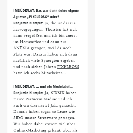
IMS
ÜDEN.AT: Das war dann deine eigene
Agentur
„PIXELBOSS
“ oder?
Benjamin Klempin:
Ja, die ist daraus
hervorgegangen. Thorsten hat sich
dann vergrößert und ich bin zuerst
ins Homeoffice und dann zur
ANEXIA gezogen, weil da noch
Platz war. Daraus haben sich dann
natürlich viele Synergien ergeben
und nach sieben Jahren
PIXELBOSS
hatte ich sechs Mitarbeiter…
IMS
ÜDEN.AT:
… und ein Modelabel
…
Benjamin Klempin:
Ja, SIXSIX haben
meine Partnerin Nadine und ich
auch ein dreiviertel Jahr gemacht.
Damals haben sogar so Leute wie
SIDO unsere Streetware getragen.
Wir haben dabei extrem viel über
Online-Marketing gelernt, aber als